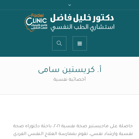
أ. كريستين سامى
أخصائية نفسية
حاصلة على ماجيستير صحة نفسية ٢٠١٦، باحثة دكتوراه صحة
نفسية وارشاد نفسي، تقوم بممارسة العلاج النفسي الفردي