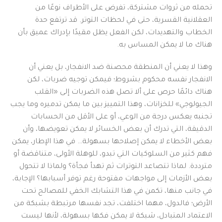
تحمله من ثروات مشتركة، تفرض على الأطراف نوعًا من
العقلانية القسرية، حتى في لحظات التوتر. قد ترتفع حدة
الخطاب والتهديدات، لكن الفعل يظل مقيدًا بإدراك عميق بأن
هناك ما لا يمكن المساس به.
وهذا لا يعني أن المنطقة محصنة ضد الانفجار، بل يعني أن
الانفجار نفسه محكوم بشروط؛ فيمكن توجيه ضربات، لكن
هناك دائمًا حرص على ألا تصل هذه الضربات إلى «القلب
الجيولوجي» للخزانات، وهذا التمييز بين ما يمكن تدميره وما يجب
تجنبه يعكس درجة من الوعي، أو على الأقل من الحسابات
الدقيقة، التي تدرك أن بعض الخسائر لا يمكن تعويضها، وأن
بعض الأخطاء لا يمكن إصلاحها بسهولة… في هذا الإطار، يمكن
فهم كثير من السلوكيات التي تبدو، للوهلة الأولى، متناقضة أو
مترددة. لماذا تتصاعد التوترات ثم تهدأ فجأة؟ ولماذا لا تتحول
بعض الأزمات إلى مواجهات مفتوحة رغم توفر أسبابها؟ الإجابة،
في جانب منها، تكمن في هذا التشابك الخفي للمصالح تحت
الأرض؛ فالدول، مهما اختلفت، تجد نفسها مرتبطة بشبكة من
الاعتماد المتبادل، شبكة لا يمكن فكها بسهولة، لأنها ليست