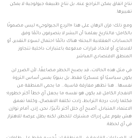
نتاج اتفاق يمكن التراجع عنه، بل نتاج طبيعة جيولوجية لا يمكن
تغييرها.
ومع ذلك؛ فإن الرهان على هذا «الردع الجيولوجي» ليس مضمونًا
بالكامل؛ فالتاريخ يعلمنا أن البشر لا يتصرفون دائمًا وفق
الحسابات العقلانية البحتة؛ هناك دائمًا احتمال لسوء التقدير، أو
للاندفاع، أو لاتخاذ قرارات مدفوعة باعتبارات داخلية تتجاوز
المنطق الاقتصادي المباشر.
في مثل هذه الحالات، قد يصبح الخطر مضاعفًا، لأن الضرر لن
يكون سياسيًا أو عسكريًا فقط، بل بنيويًا يمس أساس الثروة
نفسها.. هنا تظهر مفارقة قاسية… ما يحمي المنطقة من
الانفجار الكامل قد يكون هو نفسه ما يجعل أي خطأ أكثر خطورة؛
فكلما زادت درجة الترابط، زادت تكلفة الانفصال، وكلما تعمق
الاعتماد المتبادل، أصبح أي خلل أكثر تأثيرًا، نحن، إذن، أمام توازن
هش يقوم على إدراك مشترك للخطر، لكنه يظل عرضة للاهتزاز
في أي لحظة.