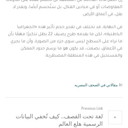
إن الصراعات القادمة في المنطقة لن تُحسم فقط على طاولات
المفاوضات أو في ميادين القتال، بل ستُحسم أيضًا، وبقدر لا
يقل، في أعماق الأرض.
في النهاية، قد نختلف في تقدير حجم تأثير هذه «الجغرافيا
الباطنية»، لكن ما يقدمه طرح رصيف 22 يظل تذكيرًا مهمًا بأن
ما نراه على السطح ليس سوى جزء من الصورة، وأن ما يجري
في الأعماق، بصمت، قد يكون هو ما يرسم حدود الممكن
والمستحيل في هذه المنطقة المضطربة.
مقالاتي في الصحف المصريه
In
Previous Link
لغة تحت القصف.. كيف تُخفي البيانات
الرسمية هلع العالم