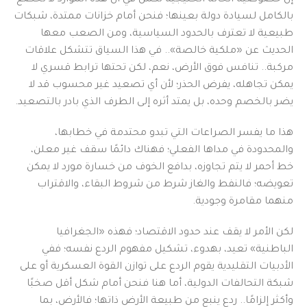
بالكامل لسيادة دولة بعينها؛ فنحن أمام خزانات ممتدة، شبكات
طبيعية لا تعترف بالحدود السياسية، ومن الصعب معها
الحديث عن «ملكية خالصة».. في هذا السياق تتشكل علاقات
مركبة.. تنافس فوق الأرض، نعم، لكن تحتها ترابط قسري لا
يمكن تجاهله، يفرض الحذر؛ لأن أي تصعيد غير محسوب قد لا
يضر بالخصم وحده، بل يمتد أثره إلى الطرف الذي بادر بالتصعيد.
هذا ما يفسر الصراعات التي تبدو محتدمة في خطابها،
والمحدودة في مداها الفعلي؛ فهناك دائمًا سقف غير معلن،
خط أحمر لا يتم تجاوزه، بدافع الخوف من خسارة مورد لا يمكن
تعويضه؛ فالنفط والغاز شرط من شروط البقاء، والاقتراب
منهما مقامرة وجودية.
لكن الأمر لا يقف عند حدود الاقتصاد؛ فهذه «الجغرافيا
الباطنية» تعيد، بهدوء، تشكيل مفهوم الردع نفسه؛ ففي
الأدبيات التقليدية يقوم الردع على توازن القوة العسكرية أو على
شبكة التحالفات الدولية، أما هنا فنحن أمام شكل أقل صخبًا
وأكثر إلزامًا.. ردع ينبع من طبيعة الأرض ذاتها؛ فالأرض، بما