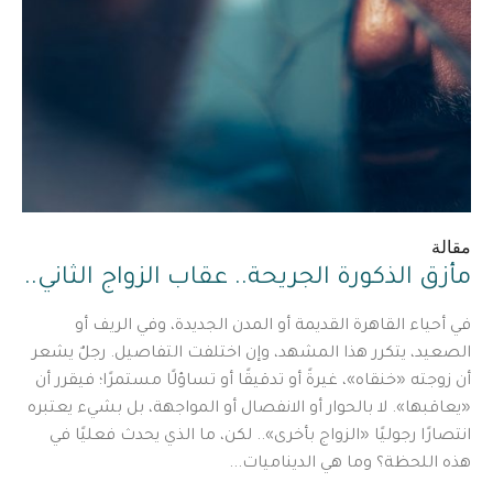
مقالة
مأزق الذكورة الجريحة.. عقاب الزواج الثاني..
في أحياء القاهرة القديمة أو المدن الجديدة، وفي الريف أو
الصعيد، يتكرر هذا المشهد، وإن اختلفت التفاصيل. رجلٌ يشعر
أن زوجته «خنقاه»، غيرةً أو تدقيقًا أو تساؤلًا مستمرًا؛ فيقرر أن
«يعاقبها». لا بالحوار أو الانفصال أو المواجهة، بل بشيء يعتبره
انتصارًا رجوليًا «الزواج بأخرى».. لكن، ما الذي يحدث فعليًا في
هذه اللحظة؟ وما هي الديناميات...