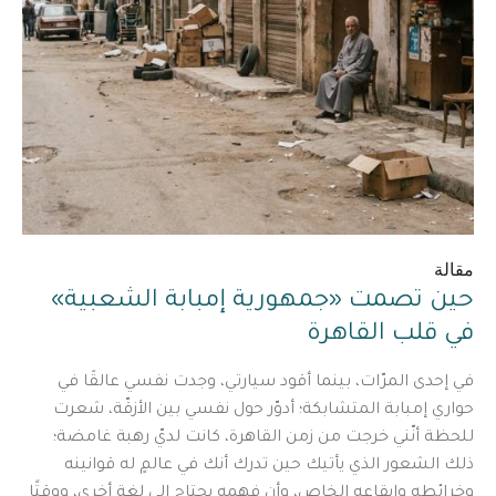
مقالة
حين تصمت «جمهورية إمبابة الشعبية»
في قلب القاهرة
في إحدى المرّات، بينما أقود سيارتي، وجدت نفسي عالقًا في
حواري إمبابة المتشابكة؛ أدوّر حول نفسي بين الأزقّة، شعرت
للحظة أنّني خرجت من زمن القاهرة، كانت لديّ رهبة غامضة؛
ذلك الشعور الذي يأتيك حين تدرك أنك في عالمٍ له قوانينه
وخرائطه وإيقاعه الخاص، وأن فهمه يحتاج إلى لغة أخرى، ووقتًا