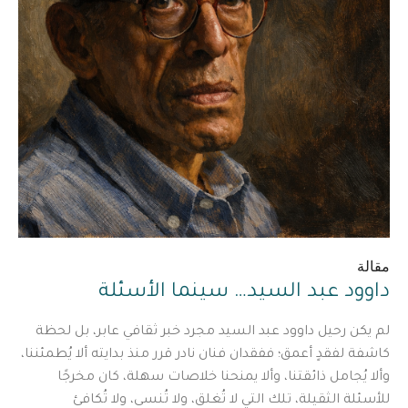
مقالة
داوود عبد السيد… سينما الأسئلة
لم يكن رحيل داوود عبد السيد مجرد خبر ثقافي عابر، بل لحظة
كاشفة لفقدٍ أعمق؛ ففقدان فنان نادر قرر منذ بدايته ألا يُطمئننا،
وألا يُجامل ذائقتنا، وألا يمنحنا خلاصات سهلة، كان مخرجًا
للأسئلة الثقيلة، تلك التي لا تُغلق، ولا تُنسى، ولا تُكافئ