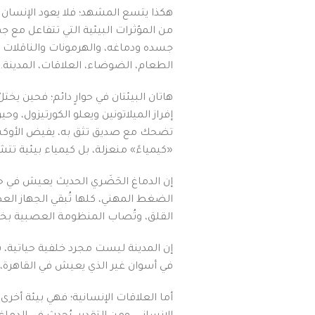
هكذا يتسع المشهد؛ فلا يعود الإنسان دم
من المؤثرات البيئية التي تتفاعل مع ج
جسده ودماغه، والهرمونات والناقلات ال
الطعام، الضوضاء، العلاقات، المدينة.
هاتان البيئتان في حوارٍ دائم؛ فحين 
إفراز الميلاتونين ويعلو الكورتيزول، و
تضحك مع صديق تثق به، يفيض الأوكسيت
«كيمياءً» منعزلة، بل كيمياء بيئية تت
إن الدماغ الحَضَري الحديث يعيش في 
الضغط المهني، كلها تُبقي الجهاز الع
القلق، وتُصاب المنظومة العصبية بخلل
إن المدينة ليست مجرد خلفية حياتية،
في أسوان غير الذي يعيش في القاهرة، 
أما العلاقات الإنسانية؛ فهي بيئة أخرى