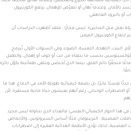
اغ آثارًا كيميائية مشابهة للجوع والعطش، وعندما نعانق شخصًا نحبه،
 بالأمان. وعندما نُهان أو نتعرّض للإهمال، يرتفع الكورتيزول
 أو بالبرود العاطفي.
عزلة تقتل مثل التدخين». ليس مجازًا.. فلقد أظهرت الدراسات أن
 ارتفاع الكورتيزول المزمن.
الأم، البيت، اللهجة، اللمسة، الضوء، وفي السنوات الأولى تُبرمج
لأوكسيتوسين بحسب ما يتلقاه من حب أو خوف أو إهمال، والطفل
اغًا متحفّزًا دائم القلق، بينما الذي يُحتضَن ويتلقى طمأنينة يكوّن دائرة
قًا.
ثًا نفسيًا عابرًا، بل بصمة كيميائية طويلة الأمد في الدماغ. هذا ما
أو الاضطراب الوجداني، رغم أنهم يعيشون حياة مادية مستقرة، لأن
ئهم.
في هذا الحوار الكيميائي-النفسي؛ فالغذاء الذي نتناوله ليس مجرد
ناقلات العصبية.. التريبتوفان مثلًا أساس السيروتونين، والأحماض
لنقل الإشارات العصبية، لذلك تؤدي الأنظمة الغذائية الفقيرة إلى اضطرابات