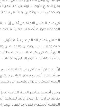
الإنساني، ومن التقدير، يُحدث في الدم
يفرز الدماغ الأوكسيتوسين؛ فيشعر الجسد
وينخفض السيروتونين؛ فنشعر بالاكتئاب
في علم النفس الاجتماعي يُقال إنّ «ال
الوحدة الطويلة تُضعف جهاز المناعة عبر
الطفل يتعلم العالم عبر بيئته الأولى.. 
منظومات السيروتونين والدوبامين وا
الذي يُترك في بكائه بلا استجابة يطوّر دم
عصبية هادئة، تقاوم القلق والاكتئاب لاح
إنّ الحرمان العاطفي في الطفولة ليس حد
يفسّر لماذا يُصاب بعض الناس بالهلع 
البيئة المبكرة لا تزال تهمس في كيميا
وحتى أبسط عناصر البيئة المادية تدخل 
طاقة حرارية، بل مواد أولية لصناعة ال
الدهنية أوميغا-3 ضرورية 