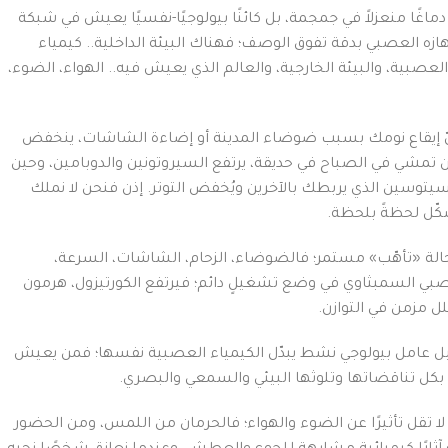
اغًا منعزلاً في جمجمة، بل كائنًا بيولوجيًا-نفسيًا يعيش في شبكة
هازه العصبي بدقة تفوق الوصف؛ فهناك البيئة الداخلية.. كيمياء
عصبية، والبيئة الخارجية، والعالم الذي يعيش فيه.. الهواء، الضوء،
يختلّ إيقاع نومك بسبب ضوضاء المدينة أو إضاءة الشاشات، ينخفض
حين تمشي في الصباح في حديقة، يرتفع السيروتونين والدوبامين، وحين
وسين الذي يربطك بالآخرين ويُخفض التوتر. إذن فنحن لا نملك
شكّل لحظةً بلحظة.
حالة «تأهّب» مستمر؛ فالضوضاء، الزحام، الشاشات، السرعة،
صبي السمبثاوي في وضع تشغيلٍ دائم؛ فيرتفع الكورتيزول، هرمون
 مزمن في التوازن.
 بل عامل بيولوجي نشط يبدّل الكيمياء العصبية نفسها؛ فمن يعيش
بكل تناقضاتها وتلوثها البيئي والسمعي والبصري.
 لا تقل تأثيرًا عن الضوء والهواء؛ فالحرمان من اللمس، ومن الحضور