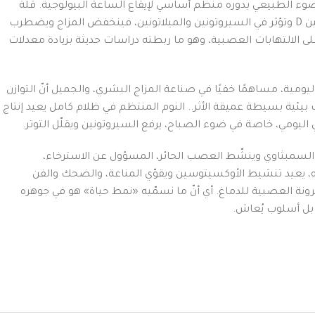
الضوء الطبيعي بدوره منظّم أساسي لإيقاع الساعة البيولوجية. قلة
التعرض للشمس تُضعف إنتاج فيتامين D وتؤثر في السيروتونين والميلاتونين، فينخفض المزاج ويضطرب
ح على الالتهابات العصبية، وهو ما ربطته دراسات حديثة بزيادة معدلات
ليومية، مساهمًا خفيًا في صناعة المزاج البشري، والجميل أنّ التوازن
 بيئية بسيطة عميقة الأثر.. النوم المنتظم في ظلام كامل يعيد إنتاج
اليومي، خاصة في ضوء الصباح، يرفع السيروتونين ويقلّل التوتر.
 السمبثاوي وينشّط العصب الحائر، المسؤول عن الاسترخاء،
جه، يعيد تنشيط الأوكسيتوسين ويقوّي المناعة، والضحك والفن
ونة العصبية للدماغ. أي أنّ ما نسمّيه «نمط حياة» هو في جوهره
ع بل أسلوب يُعاش.