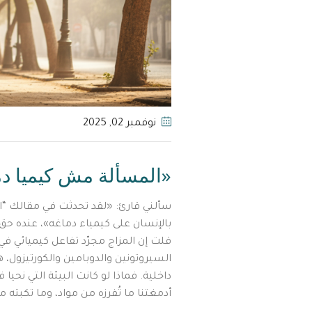
نوفمبر 02
, 2025
«المسألة مش كيميا دماغ
سألني قارئ: «لقد تحدثت في مقالك “الت
بالإنسان على كيمياء دماغه»، عنده حق.
قلت إن المزاج مجرّد تفاعل كيميائي ف
السيروتونين والدوبامين والكورتيزول، ه
داخلية. فماذا لو كانت البيئة التي نحيا 
أدمغتنا ما تُفرزه من مواد، وما تكبته م