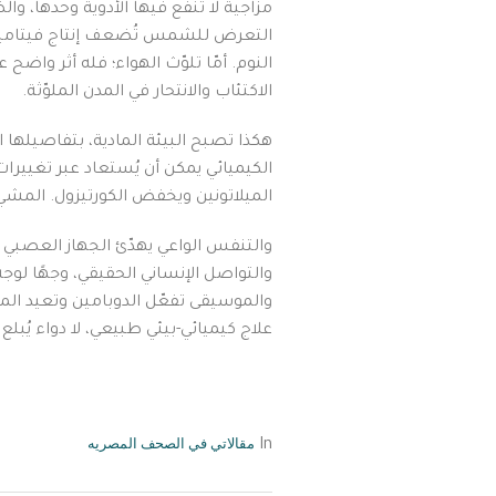
مزاجية لا تنفع فيها الأدوية وحدها، و
النوم. أمّا تلوّث الهواء؛ فله أثر واض
الاكتئاب والانتحار في المدن الملوّثة.
هكذا تصبح البيئة المادية، بتفاصيلها ا
الكيميائي يمكن أن يُستعاد عبر تغييرات
الميلاتونين ويخفض الكورتيزول. المشي 
والتنفس الواعي يهدّئ الجهاز العصبي
والتواصل الإنساني الحقيقي، وجهًا لو
والموسيقى تفعّل الدوبامين وتعيد المر
علاج كيميائي-بيئي طبيعي، لا دواء يُبل
مقالاتي في الصحف المصريه
In