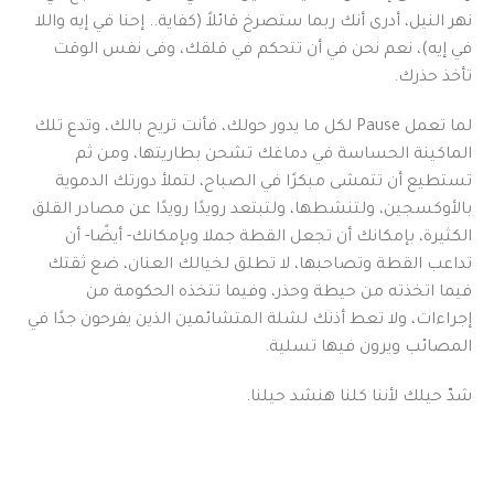
نهر النيل، أدرى أنك ربما ستصرخ قائلاً (كفاية.. إحنا في إيه واللا
في إيه)، نعم نحن في أن تتحكم في قلقك، وفى نفس الوقت
تأخذ حذرك.
لما تعمل Pause لكل ما يدور حولك، فأنت تريح بالك، وتدع تلك
الماكينة الحساسة في دماغك تشحن بطاريتها، ومن ثم
تستطيع أن تتمشى مبكرًا في الصباح، لتملأ دورتك الدموية
بالأوكسجين، ولتنشطها، ولتبتعد رويدًا رويدًا عن مصادر القلق
الكثيرة، بإمكانك أن تجعل القطة جملا وبإمكانك- أيضًا- أن
تداعب القطة وتصاحبها، لا تطلق لخيالك العنان، ضع ثقتك
فيما اتخذته من حيطة وحذر، وفيما تتخذه الحكومة من
إجراءات، ولا تعط أذنك لشلة المتشائمين الذين يفرحون جدًا في
المصائب ويرون فيها تسلية.
شدّ حيلك لأننا كلنا هنشد حيلنا.