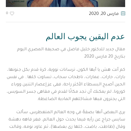
0
مارس 20
, 2020
عدم اليقين يجوب العالم
مقال جديد للدكتور خليل فاضل في صحيفة المصري اليوم
بتاريخ 20 مارس 2020
كم أنت هش يا أيها الكون، ترسانات نووية، كرة قدم بكل جنونها،
بارات، حارات، عمارات، ناطحات سحاب، تساوت كلها.. في نفس
الحين أصبح البسطاء الأكثر راحة، ففى عز إعصار التنين ووباء
كورونا، لم يمكنك أن تجد مكانًا لقدم في مقاهى جسر السويس،
التي يجترون فيها مشاكلهم المادية الضاغطة.
يرى البعض أنها بصقهٌ في وجه العالم المتغطرس، سألت
سايس جراج عن رأيه فيما يحدث حول العالم، فغر فاهه دهشة
وقال (ظاطت، باضت، كلها زى بعضها)، ثم عاود نومه، وقالت