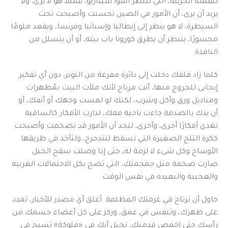
لنفسه الحزينة، التي تنتظر أسوأ سيناريو، فمثلاً هو لا يرى، ولا
يريد أن يرى، أن الأمور في الصين تحسنت وأصبحت تحت
السيطرة، لا هو ينظر إلى إيطاليا وإسبانيا وفرنسا، ويقعد ملومًا
محسورًا، ينتظر أن يطرق كورونا باب بيته، أو أن يتسلل من
النافذة.
كلما زاد قلقك دخلت إلى دائرة مفرغة من التوتر، دون أي تفكير
إيجابى للخروج منها، أنت مرتاح لأنك ملأت البيت بمُطهرات
ومناديل ورق وأكل وشرب، لكنك لو لمست وجهك أو أنفك، أو
أن يدك بالصدفة جاءت ناحية فمك، لدارت الأفكار كالساقية
تغذى أفكارًا أخرى، وأخرى، لتجد أن الأمور قد تضخمت وأصبحت
ككرة الثلج الصغيرة التي تسقط لتتدحرج، ولتأخذ في طريقها
الأوساخ وكل شىء لا لزمة له، حتى إذا وصلت سفح الجبل
صارت ضخمة مثل جمجمتك، التي تضج بكل الاحتمالات الغريبة
والعجيبة والبعيدة في نفس الوقت.
حاول أن ترتاح في غرفتك المظلمة. أغلق أي مصدر للأخبار، تمدد
على ظهرك، وتنفس في عمق، وركز على كل أعضاء جسمك من
رأسك حتى إخمص قدميك، تخيل أنك في «فلوكة» تسبح في