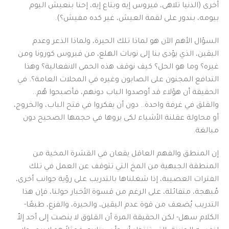
أخرى (الدنيا تلاهى، فيروس إيه وبتاع إيه، إحنا بنعيش اليوم
بيومه، بندور على لقمة العيش، غير كده مفيش؟).
السؤال الأهم الآن هو لماذا تلك الحيرة، ولماذا الذعر وعدم
اليقين، الذي يؤدى بنا إلى نوبات الهلع، من فيروس كورونا ومن
غيره؟ وما هو الحل؟ كيف نوقف هذه الحمى الانفعالية؟ وهذا
التدافع المجنون على الصابون وغيره في المحلات العامة؟. في
الحقيقة أن هؤلاء قد أوصدوا الباب دونهم، فأصبحوا هُم..
والقلق في غرفة واحدة.. دون أن يفكروا في فتح الباب، والخروج،
أو محاولة عقلنة الأشياء لكى يروها في حجمها الصحيح دون
مبالغة.
إن المنطق والفهم العاقل يقعان في القشرة المخية من
المنطقة الجبهية من المخ التي تتوقف عن العمل في تلك
الفترات العصيبة، إذا شغلناها بالتدريب على رؤية جوانب أخرى،
مُبهجة، متفائلة، على الرغم من قسوة الأخبار حولنا، فإن هذا
التدريب يُضعف من قوة عدم اليقين، والحيرة، والفزع، طبعًا-
الكلام سهل- لكن الحقيقة المرة أن القلوق لا ينصت إلى أحد إلاّ