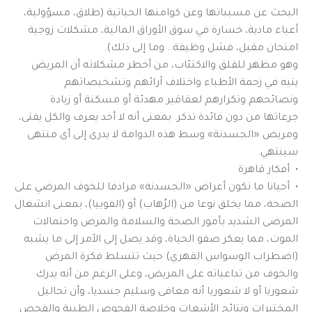
البحث عن مسبباتها وعن كوامنها الحياتية (طلاق، مسؤولية،
أعباء مادية، خسارة في سوق الأوراق المالية، مشكلات زوجية
امتحان مقبل، فشل وظيفة.. وما إلى ذلك).
وهو مظهر للقلق والاكتئاب، من أخطر مشكلاته أن المريض
يتيه في زحمة الأطباء واختلاف آرائهم وتشخيصاتهم
ونصائحهم وتكرارهم لعقاقير مهدئة أو مسكنة أو زيادة
جرعاتها من دون فائدة تذكر. بمعنى أنه لا أحد يعرف والكل يفتى،
ومريض «الجسدنة» وسط هذه الدوامة لا يدرى إلى أى منتهى
سينتهي.
• أفكار قاهرة
• أحيانا ما تكون أعراض «الجسدنة» مرادفا للخوف المرضي على
الصحة، مما يخلق نوعا من (الرُهاب) أو (الفوبيا)، بمعنى انشغال
المرضى الشديد بأمور الصحة والسلامة والمرض واحتمالات
الموت، مما يعكر صفو الحياة، وقد يصل إلى الأمر إلى ما يشبه
(اضطراب الوسواس القهري) حيث تتسلط فكرة المرض
والخوف من تداعياته على المريض، وعلى الرغم من أنه يدرك
شعوريا أو لا شعوريا أنه معافى وسليم جسديا، وأن تحاليل
المختبرات ونتائج الأشعات وخلاصة الفحوص الطبية والفحص