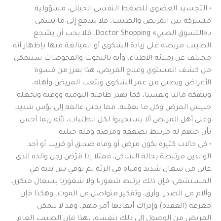
• التجسيد العضوي للضغط النفسي الحياتي، مسؤولية
مشتركة بين المريض والطبيب، فلا تندفع إلى ما يسمى
بـ«التسوق الطبي» Doctor Shopping، فلا يجب أن يشجع
الطبيب مريضه على زيادة الشكوى أو المبالغة فيها بإظهار أنه
مختلف عن زملائه الأطباء، وأنه بالبحوث والفحوصات سيتمكن
من كشف المستوى وعلاج المريض، هذا يعزز من قسوة
الأعراض ويطيل من عمر الشكوى ويتعب المريض وأهله،
وينهكه ماليا ونفسيا، كما يهدر طاقته اليومية ووقته ويجعله
حبيس المرض وكل ما يعقبه، مما يحيل عالمه إلى بؤس شديد.
وعلى أهل المريض ألا يستجيبوا لكل الطلبات، لأنه ربما أحس
بأن حبهم له مرتبط بضعفه ومرضه وقلة حيلته.
• في حالات كثيرة يكون مرض أو وفاة صديق أو قريب أو أحد
الوالدين مرتبطة بحالة الشاكي، فمثلا إذا مَرّض رجل والده الذي
عانى من سعال شديد ومياه في الرئة ثم توفي بين يديه في
المستشفى؛ فإن ذلك يرتبط شعوريا ولا شعوريا بسعال متكرر،
وآلام في الصدر، وأرق، وتفكير متواصل في الموت، وهكذا فإن
معرفة (العقدة) وإدراك أبعادها أمر مهم، وقد لا يتمكن
المريض من الوصول إلى ذلك بنفسه، لهذا فإن الطبيب العام