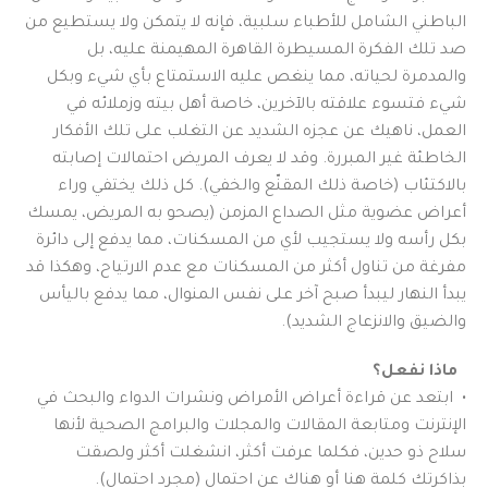
الباطني الشامل للأطباء سلبية، فإنه لا يتمكن ولا يستطيع من
صد تلك الفكرة المسيطرة القاهرة المهيمنة عليه، بل
والمدمرة لحياته، مما ينغص عليه الاستمتاع بأي شيء وبكل
شيء فتسوء علاقته بالآخرين، خاصة أهل بيته وزملائه في
العمل، ناهيك عن عجزه الشديد عن التغلب على تلك الأفكار
الخاطئة غير المبررة. وقد لا يعرف المريض احتمالات إصابته
بالاكتئاب (خاصة ذلك المقنّع والخفي). كل ذلك يختفي وراء
أعراض عضوية مثل الصداع المزمن (يصحو به المريض، يمسك
بكل رأسه ولا يستجيب لأي من المسكنات، مما يدفع إلى دائرة
مفرغة من تناول أكثر من المسكنات مع عدم الارتياح، وهكذا قد
يبدأ النهار ليبدأ صبح آخر على نفس المنوال، مما يدفع باليأس
والضيق والانزعاج الشديد).
ماذا نفعل؟
• ابتعد عن قراءة أعراض الأمراض ونشرات الدواء والبحث في
الإنترنت ومتابعة المقالات والمجلات والبرامج الصحية لأنها
سلاح ذو حدين، فكلما عرفت أكثر، انشغلت أكثر ولصقت
بذاكرتك كلمة هنا أو هناك عن احتمال (مجرد احتمال).