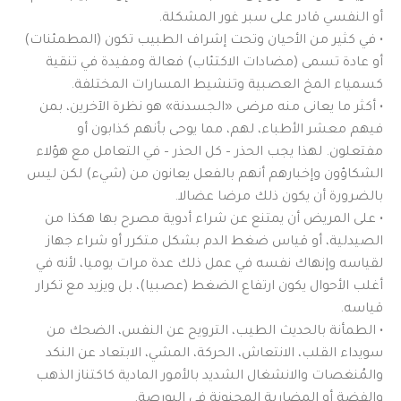
أو النفسي قادر على سبر غور المشكلة.
• في كثير من الأحيان وتحت إشراف الطبيب تكون (المطمئنات)
أو عادة تسمى (مضادات الاكتئاب) فعالة ومفيدة في تنقية
كسمياء المخ العصبية وتنشيط المسارات المختلفة.
• أكثر ما يعانى منه مرضى «الجسدنة» هو نظرة الآخرين، بمن
فيهم معشر الأطباء، لهم، مما يوحى بأنهم كذابون أو
مفتعلون. لهذا يجب الحذر – كل الحذر – في التعامل مع هؤلاء
الشكاؤون وإخبارهم أنهم بالفعل يعانون من (شيء) لكن ليس
بالضرورة أن يكون ذلك مرضا عضالا.
• على المريض أن يمتنع عن شراء أدوية مصرح بها هكذا من
الصيدلية، أو قياس ضغط الدم بشكل متكرر أو شراء جهاز
لقياسه وإنهاك نفسه في عمل ذلك عدة مرات يوميا، لأنه في
أغلب الأحوال يكون ارتفاع الضغط (عصبيا)، بل ويزيد مع تكرار
قياسه.
• الطمأنة بالحديث الطيب، الترويح عن النفس، الضحك من
سويداء القلب، الانتعاش، الحركة، المشي، الابتعاد عن النكد
والمُنغصات والانشغال الشديد بالأمور المادية كاكتناز الذهب
والفضة أو المضاربة المجنونة في البورصة.