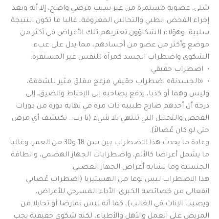
شتى، عضوية مستمرة من غير سبب مرضي واضح، إلا أنه وبعد
إجراء الفحص الطبي والتحاليل المعروفة، غالبا ما تكون النتيجة
سلبية. وهؤلاء الشكاؤون تعتريهم تلك الأعراض في أكثر من
موضع وأكثر من عضو من أجسادهم، مما يدل على عبء
الشكوى واضطراب الجسد كمرآة للنفس غير المستقرة.
• اضطراب حقيقي
• «الجسدنة» اضطراب حقيقي مزعج مقلق مثير للشفقة،
وليس وهما أو كذبا، يدفع بصاحبه إلى الإحباط والضيق، إلى
درجة أن أحدهم صارح طبيبه ذات مرة في نهاية دورة من دورات
الفحص والتحليل التي تنتهي بلا شيء (يا رب.. تكتشف أي مرض
حتى لو كان عُضالاً).
وعادة ما يحدث هذا الاضطراب بين سن 18 و30 من العمر، وغالبا
ما يشمل أعراضا كالألم، واضطرابات الجهاز الهضمي، والطاقة
الجنسية وما يشابه أعراض الجهاز العصبي.
هذا الاضطراب ليس نوعا من الهستيريا (اضطراب عُصابي
انفعالى من خصائصه الكبرى: الأداء المسرحي للأعراض،
ويصيب الإناث في الغالب)، كما أنه ليس تمارضا أو تحايلا من
المريض على العمل والأهل والأطباء، لكنه شكوى حقيقية يجب