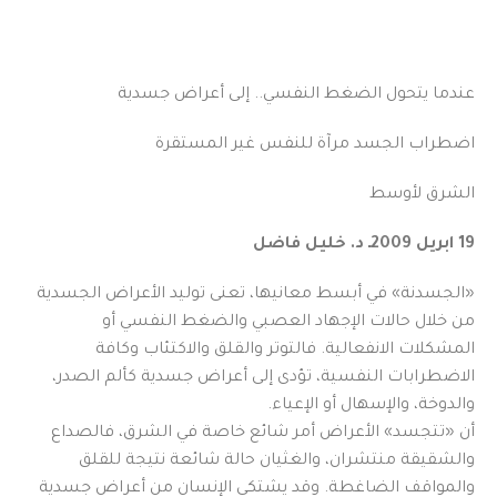
عندما يتحول الضغط النفسي.. إلى أعراض جسدية
اضطراب الجسد مرآة للنفس غير المستقرة
الشرق لأوسط
19
ابريل 2009ـ د. خليل فاضل
«الجسدنة» في أبسط معانيها، تعنى توليد الأعراض الجسدية
من خلال حالات الإجهاد العصبي والضغط النفسي أو
المشكلات الانفعالية. فالتوتر والقلق والاكتئاب وكافة
الاضطرابات النفسية، تؤدى إلى أعراض جسدية كألم الصدر،
والدوخة، والإسهال أو الإعياء.
أن «تتجسد» الأعراض أمر شائع خاصة في الشرق، فالصداع
والشقيقة منتشران، والغثيان حالة شائعة نتيجة للقلق
والمواقف الضاغطة. وقد يشتكي الإنسان من أعراض جسدية