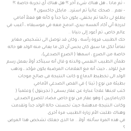
– ثم ماذا ، هل هناك شيء أخر ؟! هل هناك أى تجربة خاصة ؟!
– نعم .. ضحك عالياَ ثم استرد.. مايكل جاكسون !!
يطلع لى دائما ثم يختفي، يكون حياَ جداً و كأنه هو فعلاً أمامي
لدرجة أني أكاد ألمسه بيدي، اندمج معه في موسيقاه ، أغيب في
عالم خاص، ثم أعود إلى دنيانا ..
حك الطبيب فروة رأسه ، وكان قد توصل الى تشخيص مغاير
تماماّ لكل ما سبق كان يحس أن كل ما يعانى منه الولد هو حاله
خاصة من الصرع ، اسمها ( الصرع الصدغي)،
طمأن الطبيب النفسي والدته و قال أنه سيتأكد أولاً بعمل رسم
مخ للولد ، حيث أنه مع العلامات المرضية يكون مؤكد ، وذهب
الولد الى تخطيط الدماغ و كانت النتيجة فى صالح موجات
بطيئة من نوع ( ثيتا ) في الفص الصدغي الأمامي.
كتب لابنها علاجاَ عبارة عن عقار يسمى ( تجريتول ) وعلمياَ (
كاربامازبين ) وهو عقار من نوع خاص مضاد للصرع الصدغى
وكانت النتيجة مدهشة حيث تحسنت حالة الولد جداَ وتقدمت
وهناك طلبت الأم زيارة الطبيب مرة أخرى.
في هذه المرة سألته: أولاَ .. ما الذى جعلك تشخص هذا المرض
؟