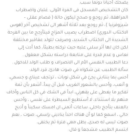
يضحك أحيانا دونما سبب.
كان التشخيص المسجل فى المرة الأولى: غليان واضطراب
المراهقة، ثم روجع و صحح ليكون حالة ( فصام عقلى –
شيزوفرنيا )، ثم روجع بعد ثلاثة أشهر الى تشخيص آخر (هوس
الاكتئاب الدوري) اضطراب يصيب المزاج فيتأرجح ما بين الفرحة
الشديدة الى الاكتئاب الشديد، وصرفت للولد عقاقير مختلفة
لكن كان لها أثر سلبي عليه حيث تركته بطيئاَ، كما أدت إلى
نعاس و عدم قدرة على متابعة دراسته بشكل معقول .
دعا الطبيب النفسي الأم الى الانصراف و طلب الولد للدخول .
سأله الطبيب عن شكواه في صوت هادئ، فرد الولد:
أحس بما ينتابني يجئ في شكل نوبات ، ترتجف عيناي و جسمي،
و أتعب، وأحس بالشعور الغريب قبل أن يبدأ، أشعر بأن ثمة
تفكير ما يغطى على يقهرني، ابدأ في الشك في كل الناس وأخاف
منهم بلا استثناء، لا أستطيع السيطرة على نفسي ، وأحس
بالعنف يتأجج داخلي، ساعات أتمنى ان امسك سكيناً و أذبح
حالي ، اسمع كما لو أن هناك احداَ يناديني بإسمي، صوت ، نعم
صوت ليس له صدى، يظل معي فترة ثم يختفى.
ابتسم الطبيب مشجعاَ و قال: