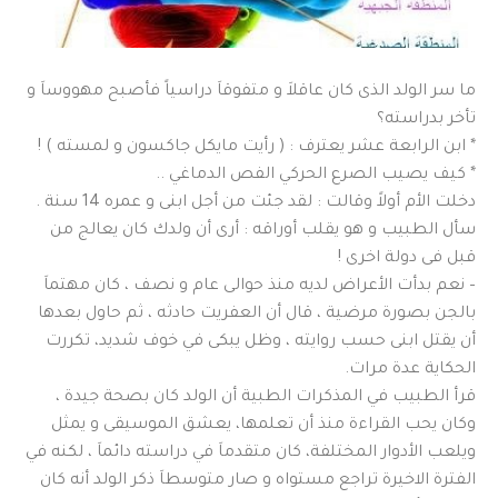
ما سر الولد الذى كان عاقلاَ و متفوقاَ دراسياً فأصبح مهووساَ و
تأخر بدراسته؟
* ابن الرابعة عشر يعترف : ( رأيت مايكل جاكسون و لمسته ) !
* كيف يصيب الصرع الحركي الفص الدماغي ..
دخلت الأم أولاً وقالت : لقد جئت من أجل ابنى و عمره 14 سنة .
سأل الطبيب و هو يقلب أوراقه : أرى أن ولدك كان يعالج من
قبل فى دولة اخرى !
– نعم بدأت الأعراض لديه منذ حوالى عام و نصف ، كان مهتماَ
بالجن بصورة مرضية ، قال أن العفريت حادثه ، ثم حاول بعدها
أن يقتل ابنى حسب روايته ، وظل يبكى في خوف شديد، تكررت
الحكاية عدة مرات.
قرأ الطبيب في المذكرات الطبية أن الولد كان بصحة جيدة ،
وكان يحب القراءة منذ أن تعلمها، يعشق الموسيقى و يمثل
ويلعب الأدوار المختلفة، كان متقدماَ في دراسته دائماَ ، لكنه في
الفترة الاخيرة تراجع مستواه و صار متوسطاَ ذكر الولد أنه كان