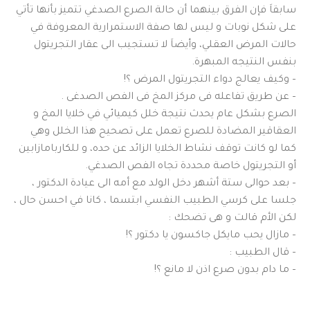
سابقاَ فإن الفرق بينهما أن حالة الصرع الصدغي تتميز بأنها تأتي
على شكل نوبات و ليس لها صفة الاستمرارية المعروفة في
حالات المرض العقلي، وأيضاَ لا تستجيب الى عقار التجريتول
بنفس النتيجه المبهرة.
– وكيف يعالج دواء التجريتول المرض ؟!
– عن طريق تفاعله فى مركز المخ فى الفص الصدغى .
الصرع بشكل عام يحدث نتيجة خلل كيميائي في خلايا المخ و
العقاقير المضادة للصرع تعمل على تصحيح هذا الخلل وهي
كما لو كانت توقف نشاط الخلايا الزائد عن حده، و للكاربامازابين
أو التجريتول خاصة محددة تجاه الفص الصدغي.
– بعد حوالى ستة أشهر دخل الولد مع أمه الى عيادة الدكتور ،
جلسا على كرسي الطبيب النفسي ابتسما ، كانا في احسن حال ،
لكن الأم قالت و هى تضحك :
– مازال يحب مايكل جاكسون يا دكتور ؟!
– قال الطبيب :
– ما دام بدون صرع اذن لا مانع ؟!