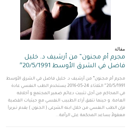
مقالة
مجرم أم مجنون” من أرشيف د. خليل
فاضل في الشرق الأوسط 20/5/1991″
مجرم أم مجنون” من أرشيف د. خليل فاضل في الشرق الأوسط
20/5/1991″ الثلاثاء 24-05-2016 يستخدم الطب النفسي عادة
في المحاكم من أجل تثبيت دعائم ضمير المجتمع و أخلاقه
العامة. و حينما تتفق آراء الطبيب النفسي مع حيثيات القضية
فإن الطب النفسي من خلال ابنه الشرعى ( الجنون ) يقدم تبريراَ
معقولاً يساعد المحكمة على الرأفة...